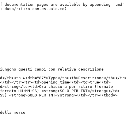
f documentation pages are available by appending `.md` 
i-duso/ritiro-contestuale.md).

iungono questi campi con relativa descrizione

d</th><th width="87">Type</th><th>Descrizione</th></tr>
</td></tr><tr><td>opening_time</td><td>true</td>
d>string</td><td>Ora chiusura per ritiro (formato 
(formato HH:MM:SS) <strong>SOLO PER TNT</strong></td>
SS) <strong>SOLO PER TNT</strong></td></tr></tbody>
della merce
