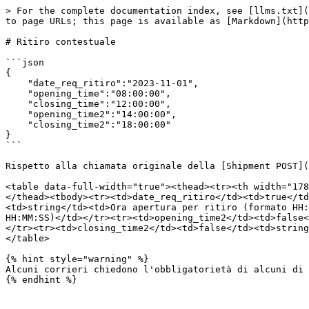
> For the complete documentation index, see [llms.txt](
to page URLs; this page is available as [Markdown](http
# Ritiro contestuale

```json

{

    "date_req_ritiro":"2023-11-01",

    "opening_time":"08:00:00",

    "closing_time":"12:00:00",

    "opening_time2":"14:00:00",

    "closing_time2":"18:00:00"

}

```

Rispetto alla chiamata originale della [Shipment POST](
<table data-full-width="true"><thead><tr><th width="178
</thead><tbody><tr><td>date_req_ritiro</td><td>true</td
<td>string</td><td>Ora apertura per ritiro (formato HH:
HH:MM:SS)</td></tr><tr><td>opening_time2</td><td>false<
</tr><tr><td>closing_time2</td><td>false</td><td>string
</table>

{% hint style="warning" %}

Alcuni corrieri chiedono l'obbligatorietà di alcuni di 