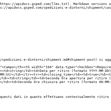
https://apidocs.gsped.com/llms.txt). Markdown versions o
s://apidocs.gsped.com/spedizioni-e-dintorni/shipment/cas
/spedizioni-e-dintorni/shipment.md#shipment-post) si agg
">Campo</th><th width="104" data-type="checkbox">Require
><td>string</td><td>Data per ritiro (formato YYYY-MM-DD)
MM:SS)</td></tr><tr><td>closing_time</td><td>true</td><t
/td><td>string</td><td>Seconda Ora apertura per ritiro 
</td><td>Seconda Ora chiusura per ritiro (formato HH:MM:
questi dati in quanto effettuano contestualmente ritiro 